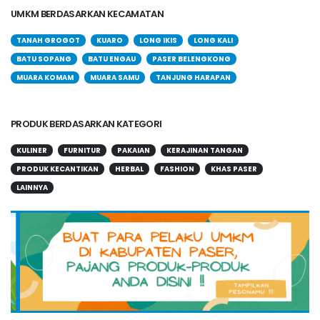
UMKM BERDASARKAN KECAMATAN
TANAH GROGOT
KUARO
LONG IKIS
LONG KALI
BATU SOPANG
BATU ENGAU
PASER BELENGKONG
MUARA KOMAM
MUARA SAMU
TANJUNG HARAPAN
PRODUK BERDASARKAN KATEGORI
KULINER
FURNITUR
PAKAIAN
KERAJINAN TANGAN
PRODUK KECANTIKAN
HERBAL
FASHION
KHAS PASER
LAINNYA