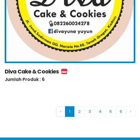
Diva Cake & Cookies
Jumlah Produk : 6
‹
1
2
3
4
5
6
›