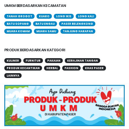
UMKM BERDASARKAN KECAMATAN
TANAH GROGOT
KUARO
LONG IKIS
LONG KALI
BATU SOPANG
BATU ENGAU
PASER BELENGKONG
MUARA KOMAM
MUARA SAMU
TANJUNG HARAPAN
PRODUK BERDASARKAN KATEGORI
KULINER
FURNITUR
PAKAIAN
KERAJINAN TANGAN
PRODUK KECANTIKAN
HERBAL
FASHION
KHAS PASER
LAINNYA