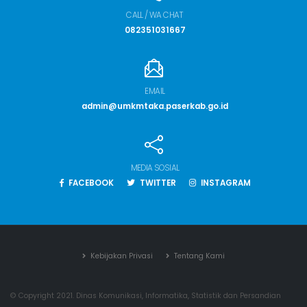
CALL / WA CHAT
082351031667
EMAIL
admin@umkmtaka.paserkab.go.id
MEDIA SOSIAL
FACEBOOK
TWITTER
INSTAGRAM
Kebijakan Privasi
Tentang Kami
© Copyright 2021. Dinas Komunikasi, Informatika, Statistik dan Persandian