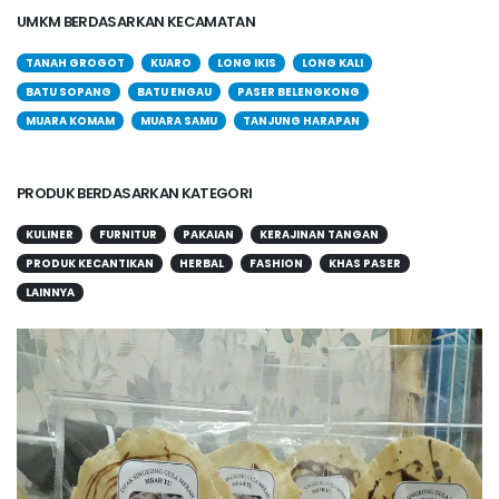
UMKM BERDASARKAN KECAMATAN
TANAH GROGOT
KUARO
LONG IKIS
LONG KALI
BATU SOPANG
BATU ENGAU
PASER BELENGKONG
MUARA KOMAM
MUARA SAMU
TANJUNG HARAPAN
PRODUK BERDASARKAN KATEGORI
KULINER
FURNITUR
PAKAIAN
KERAJINAN TANGAN
PRODUK KECANTIKAN
HERBAL
FASHION
KHAS PASER
LAINNYA