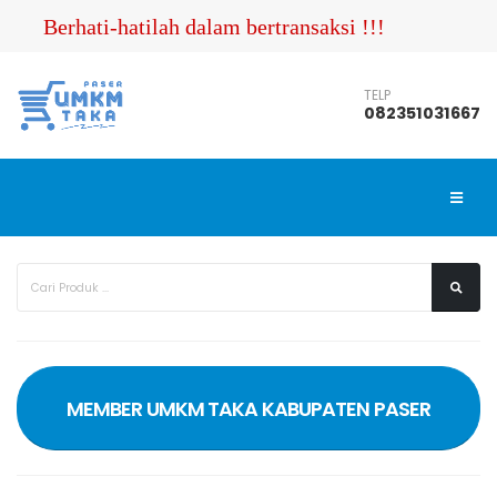
Berhati-hatilah dalam bertransaksi !!! Pastikan A
TELP
082351031667
MEMBER UMKM TAKA KABUPATEN PASER