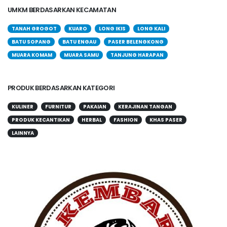
UMKM BERDASARKAN KECAMATAN
TANAH GROGOT
KUARO
LONG IKIS
LONG KALI
BATU SOPANG
BATU ENGAU
PASER BELENGKONG
MUARA KOMAM
MUARA SAMU
TANJUNG HARAPAN
PRODUK BERDASARKAN KATEGORI
KULINER
FURNITUR
PAKAIAN
KERAJINAN TANGAN
PRODUK KECANTIKAN
HERBAL
FASHION
KHAS PASER
LAINNYA