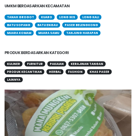
UMKM BERDASARKAN KECAMATAN
TANAH GROGOT
KUARO
LONG IKIS
LONG KALI
BATU SOPANG
BATU ENGAU
PASER BELENGKONG
MUARA KOMAM
MUARA SAMU
TANJUNG HARAPAN
PRODUK BERDASARKAN KATEGORI
KULINER
FURNITUR
PAKAIAN
KERAJINAN TANGAN
PRODUK KECANTIKAN
HERBAL
FASHION
KHAS PASER
LAINNYA