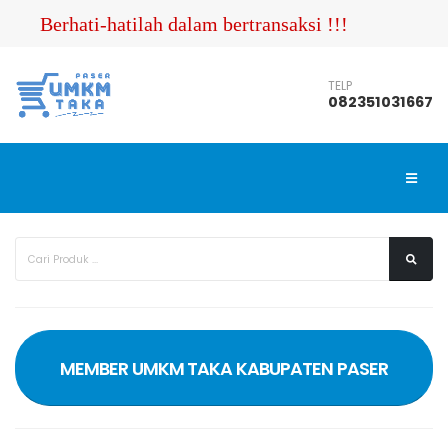
Berhati-hatilah dalam bertransaksi !!! Pastikan A
TELP
082351031667
MEMBER UMKM TAKA KABUPATEN PASER