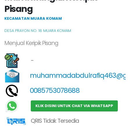
Pisang
KECAMATAN MUARA KOMAM
DESA PRAYON NO. 18 MUARA KOMAM
Menjual Keripik Pisang
-
muhammadabdulrafiq463@gm
0085753078688
KLIK DISINI UNTUK CHAT VIA WHATSAPP
QRIS Tidak Tersedia