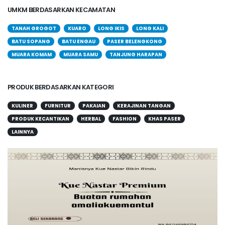
UMKM BERDASARKAN KECAMATAN
TANAH GROGOT
KUARO
LONG IKIS
LONG KALI
BATU SOPANG
BATU ENGAU
PASER BELENGKONG
MUARA KOMAM
MUARA SAMU
TANJUNG HARAPAN
PRODUK BERDASARKAN KATEGORI
KULINER
FURNITUR
PAKAIAN
KERAJINAN TANGAN
PRODUK KECANTIKAN
HERBAL
FASHION
KHAS PASER
LAINNYA