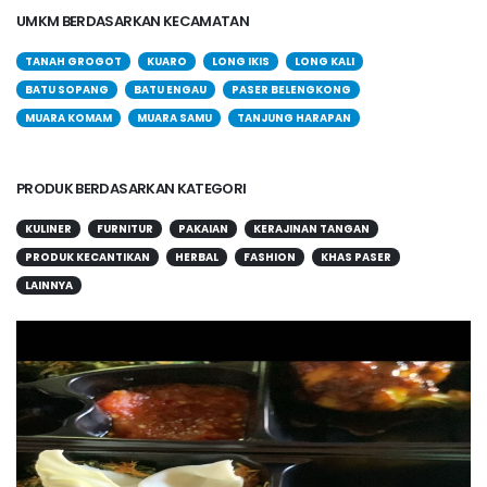
UMKM BERDASARKAN KECAMATAN
TANAH GROGOT
KUARO
LONG IKIS
LONG KALI
BATU SOPANG
BATU ENGAU
PASER BELENGKONG
MUARA KOMAM
MUARA SAMU
TANJUNG HARAPAN
PRODUK BERDASARKAN KATEGORI
KULINER
FURNITUR
PAKAIAN
KERAJINAN TANGAN
PRODUK KECANTIKAN
HERBAL
FASHION
KHAS PASER
LAINNYA