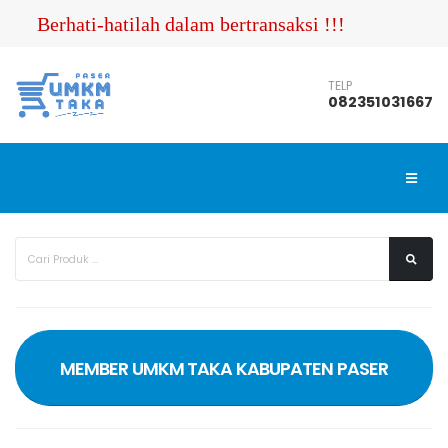
Berhati-hatilah dalam bertransaksi !!! Pastikan A
TELP
082351031667
MEMBER UMKM TAKA KABUPATEN PASER