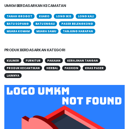
UMKM BERDASARKAN KECAMATAN
TANAH GROGOT
KUARO
LONG IKIS
LONG KALI
BATU SOPANG
BATU ENGAU
PASER BELENGKONG
MUARA KOMAM
MUARA SAMU
TANJUNG HARAPAN
PRODUK BERDASARKAN KATEGORI
KULINER
FURNITUR
PAKAIAN
KERAJINAN TANGAN
PRODUK KECANTIKAN
HERBAL
FASHION
KHAS PASER
LAINNYA