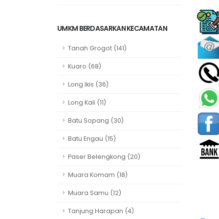
UMKM BERDASARKAN KECAMATAN
Tanah Grogot (141)
Kuaro (68)
Long Ikis (36)
Long Kali (11)
Batu Sopang (30)
Batu Engau (15)
Paser Belengkong (20)
Muara Komam (18)
Muara Samu (12)
Tanjung Harapan (4)