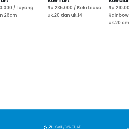
Tart
Kue Tart
Kue ula
0.000 / Loyang
Rp 235.000 / Bolu biasa
Rp 210.0
an 26cm
uk.20 dan uk.14
Rainbow
uk.20 c
CALL / WA CHAT