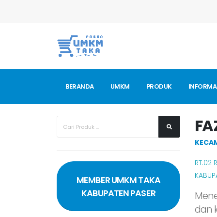
BERANDA
UMKM
PRODUK
INFORMA
FA
KECA
RT.02
KABUP
MEMBER UMKM TAKA
KABUPATEN PASER
Mene
dan 