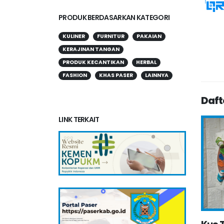
PRODUK BERDASARKAN KATEGORI
KULINER
FURNITUR
PAKAIAN
KERAJINAN TANGAN
PRODUK KECANTIKAN
HERBAL
FASHION
KHAS PASER
LAINNYA
Daft
LINK TERKAIT