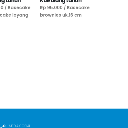
ng tahun
Kue Ulang tahun
00 / Basecake
Rp 95.000 / Basecake
cake loyang
brownies uk.16 cm
m
MEDIA SOSIAL