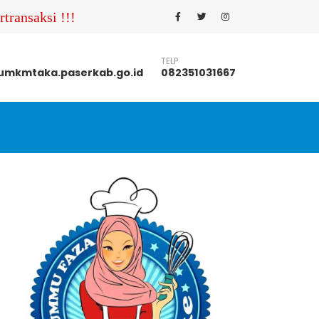
transaksi !!! Pastikan Anda menghubungi nomor kontak
TELP
mkmtaka.paserkab.go.id
082351031667