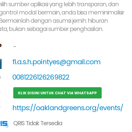
ih sumber aplikasi yang lebih transparan, dan
ontrol modal bermain, anda bisa meminimalisir
o. Bermainlah dengan asumsi jernih: hiburan
ta, bukan sebagai sumber penghasilan.
-
fl.a.s.h.pointyes@gmail.com
0081226126269822
KLIK DISINI UNTUK CHAT VIA WHATSAPP
https://oaklandgreens.org/events/
QRIS Tidak Tersedia