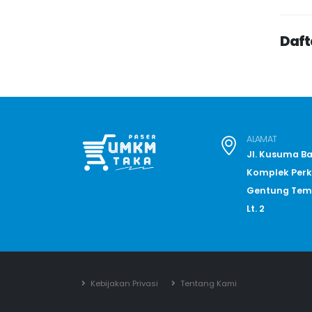
Daft
ALAMAT
Jl. Kusuma B
Komplek Per
Gentung Tem
Lt. 2
Kebijakan Privasi
Tentang Kami