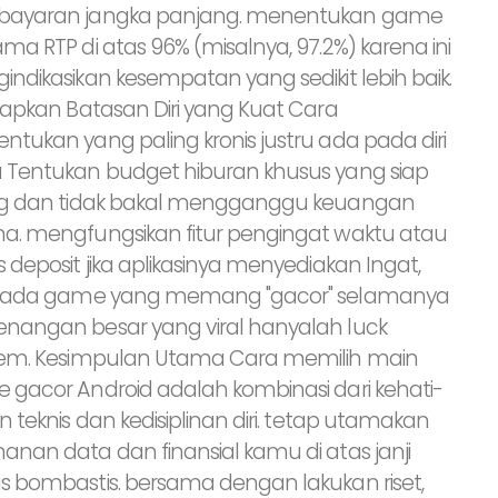
ayaran jangka panjang. menentukan game
ma RTP di atas 96% (misalnya, 97.2%) karena ini
ndikasikan kesempatan yang sedikit lebih baik.
tapkan Batasan Diri yang Kuat Cara
tukan yang paling kronis justru ada pada diri
 Tentukan budget hiburan khusus yang siap
ng dan tidak bakal mengganggu keuangan
a. mengfungsikan fitur pengingat waktu atau
 deposit jika aplikasinya menyediakan Ingat,
k ada game yang memang "gacor" selamanya
nangan besar yang viral hanyalah luck
rem. Kesimpulan Utama Cara memilih main
 gacor Android adalah kombinasi dari kehati-
n teknis dan kedisiplinan diri. tetap utamakan
nan data dan finansial kamu di atas janji
s bombastis. bersama dengan lakukan riset,