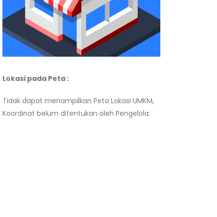
Lokasi pada Peta :
Tidak dapat menampilkan Peta Lokasi UMKM,
Koordinat belum ditentukan oleh Pengelola.