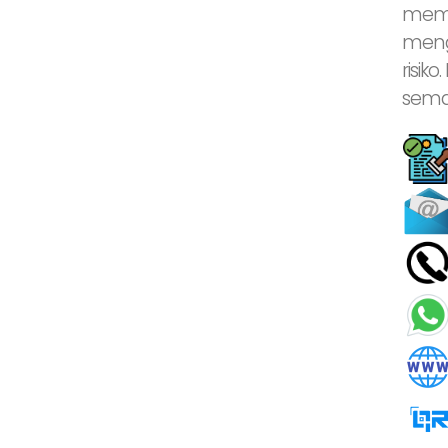
memil
meng
risik
sema