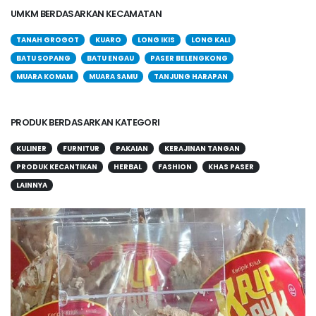
UMKM BERDASARKAN KECAMATAN
TANAH GROGOT
KUARO
LONG IKIS
LONG KALI
BATU SOPANG
BATU ENGAU
PASER BELENGKONG
MUARA KOMAM
MUARA SAMU
TANJUNG HARAPAN
PRODUK BERDASARKAN KATEGORI
KULINER
FURNITUR
PAKAIAN
KERAJINAN TANGAN
PRODUK KECANTIKAN
HERBAL
FASHION
KHAS PASER
LAINNYA