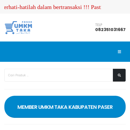
rhati-hatilah dalam bertransaksi !!! Pastikan Anda 
TELP
082351031667
MEMBER UMKM TAKA KABUPATEN PASER