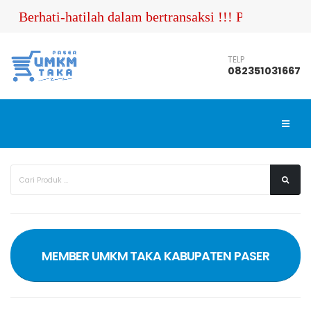
Berhati-hatilah dalam bertransaksi !!! Pastikan An
TELP
082351031667
MEMBER UMKM TAKA KABUPATEN PASER