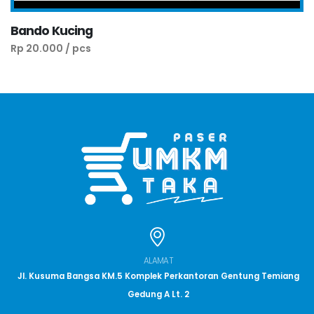
Bando Kucing
Rp 20.000 / pcs
ALAMAT
Jl. Kusuma Bangsa KM.5 Komplek Perkantoran Gentung Temiang
Gedung A Lt. 2