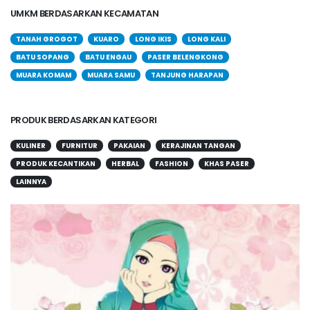
UMKM BERDASARKAN KECAMATAN
TANAH GROGOT
KUARO
LONG IKIS
LONG KALI
BATU SOPANG
BATU ENGAU
PASER BELENGKONG
MUARA KOMAM
MUARA SAMU
TANJUNG HARAPAN
PRODUK BERDASARKAN KATEGORI
KULINER
FURNITUR
PAKAIAN
KERAJINAN TANGAN
PRODUK KECANTIKAN
HERBAL
FASHION
KHAS PASER
LAINNYA