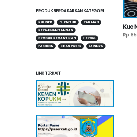
PRODUK BERDASARKAN KATEGORI
KULINER
FURNITUR
PAKAIAN
Kue 
KERAJINAN TANGAN
Rp 85
PRODUK KECANTIKAN
HERBAL
FASHION
KHAS PASER
LAINNYA
LINK TERKAIT