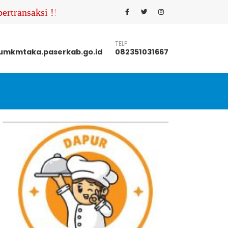
rtransaksi !!! Pastikan Anda menghubungi nomor kont
TELP
mkmtaka.paserkab.go.id
082351031667