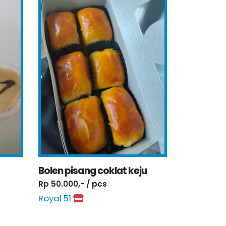
Bolen pisang coklat keju
Rp 50.000,- / pcs
Royal 51