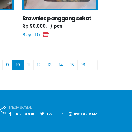
Brownies panggang sekat
Rp 90.000,- / pcs
Royal 51
9
10
11
12
13
14
15
16
›
MEDIA SOSIAL
FACEBOOK
TWITTER
INSTAGRAM