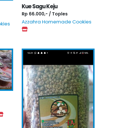
Kue Sagu Keju
Rp 66.000,- / Toples
Azzahra Homemade Cookies
kies