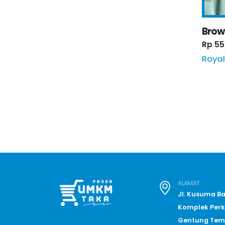
Brow
Rp 55
Royal
ALAMAT
Jl. Kusuma B
Komplek Per
Gentung Tem