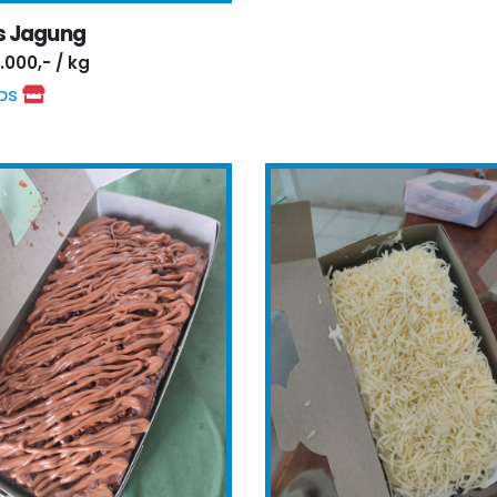
s Jagung
.000,- / kg
ips