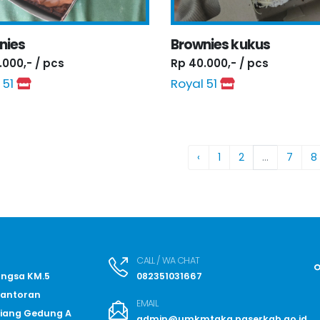
nies
Brownies kukus
.000,- / pcs
Rp 40.000,- / pcs
 51
Royal 51
‹
1
2
...
7
8
CALL / WA CHAT
angsa KM.5
082351031667
kantoran
EMAIL
iang Gedung A
admin@umkmtaka.paserkab.go.id