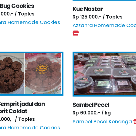
 Bug Cookies
Kue Nastar
.000,- / Toples
Rp 125.000,- / Toples
hra Homemade Cookies
Azzahra Homemade Coo
emprit jadul dan
Sambel Pecel
rit Coklat
Rp 60.000,- / kg
.000,- / Toples
Sambel Pecel Kenanga
hra Homemade Cookies