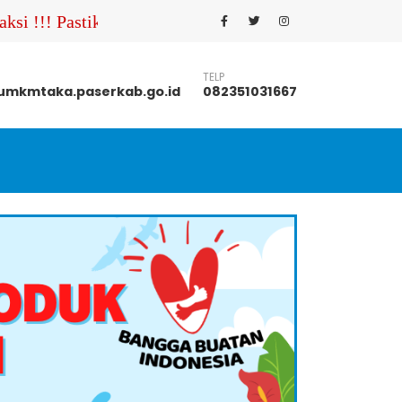
 !!! Pastikan Anda menghubungi nomor kontak UMKM ya
TELP
mkmtaka.paserkab.go.id
082351031667