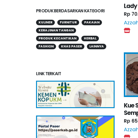
Lady
PRODUK BERDASARKAN KATEGORI
Rp 70
Azza
KULINER
FURNITUR
PAKAIAN
KERAJINAN TANGAN
PRODUK KECANTIKAN
HERBAL
FASHION
KHAS PASER
LAINNYA
LINK TERKAIT
Kue S
Semp
Rp 65
Azza