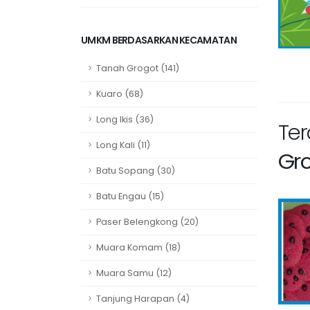
UMKM BERDASARKAN KECAMATAN
Tanah Grogot (141)
Kuaro (68)
Long Ikis (36)
Te
Long Kali (11)
Gr
Batu Sopang (30)
Batu Engau (15)
Paser Belengkong (20)
Muara Komam (18)
Muara Samu (12)
Tanjung Harapan (4)