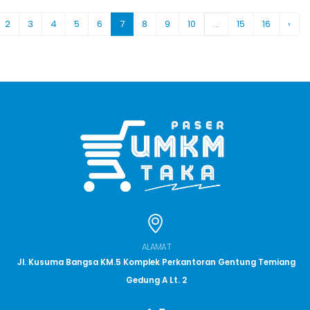
2
3
4
5
6
7
8
9
10
...
15
16
›
ALAMAT
Jl. Kusuma Bangsa KM.5 Komplek Perkantoran Gentung Temiang
Gedung A Lt. 2