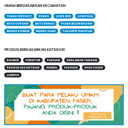
UMKM BERDASARKAN KECAMATAN
TANAH GROGOT
KUARO
LONG IKIS
LONG KALI
BATU SOPANG
BATU ENGAU
PASER BELENGKONG
MUARA KOMAM
MUARA SAMU
TANJUNG HARAPAN
PRODUK BERDASARKAN KATEGORI
KULINER
FURNITUR
PAKAIAN
KERAJINAN TANGAN
PRODUK KECANTIKAN
HERBAL
FASHION
KHAS PASER
LAINNYA