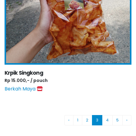
Krpik Singkong
Rp 15.000,- / pouch
Berkah Maya
‹
1
2
3
4
5
›