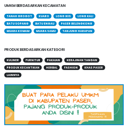
UMKM BERDASARKAN KECAMATAN
TANAH GROGOT
KUARO
LONG IKIS
LONG KALI
BATU SOPANG
BATU ENGAU
PASER BELENGKONG
MUARA KOMAM
MUARA SAMU
TANJUNG HARAPAN
PRODUK BERDASARKAN KATEGORI
KULINER
FURNITUR
PAKAIAN
KERAJINAN TANGAN
PRODUK KECANTIKAN
HERBAL
FASHION
KHAS PASER
LAINNYA