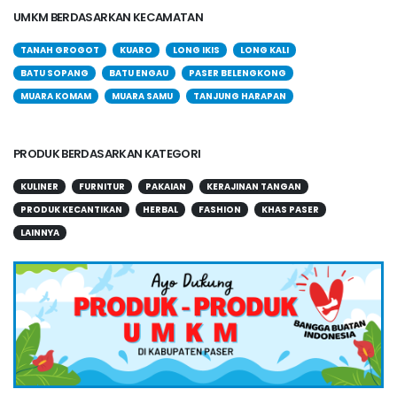
UMKM BERDASARKAN KECAMATAN
TANAH GROGOT
KUARO
LONG IKIS
LONG KALI
BATU SOPANG
BATU ENGAU
PASER BELENGKONG
MUARA KOMAM
MUARA SAMU
TANJUNG HARAPAN
PRODUK BERDASARKAN KATEGORI
KULINER
FURNITUR
PAKAIAN
KERAJINAN TANGAN
PRODUK KECANTIKAN
HERBAL
FASHION
KHAS PASER
LAINNYA