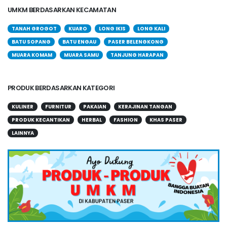
UMKM BERDASARKAN KECAMATAN
TANAH GROGOT
KUARO
LONG IKIS
LONG KALI
BATU SOPANG
BATU ENGAU
PASER BELENGKONG
MUARA KOMAM
MUARA SAMU
TANJUNG HARAPAN
PRODUK BERDASARKAN KATEGORI
KULINER
FURNITUR
PAKAIAN
KERAJINAN TANGAN
PRODUK KECANTIKAN
HERBAL
FASHION
KHAS PASER
LAINNYA