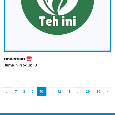
anderson
Jumlah Produk : 0
...
7
8
9
10
11
12
13
...
29
30
›