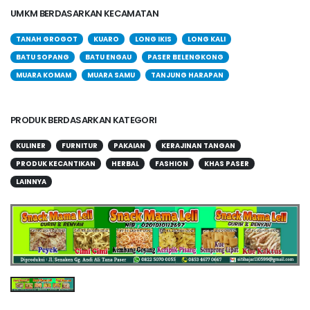
UMKM BERDASARKAN KECAMATAN
TANAH GROGOT
KUARO
LONG IKIS
LONG KALI
BATU SOPANG
BATU ENGAU
PASER BELENGKONG
MUARA KOMAM
MUARA SAMU
TANJUNG HARAPAN
PRODUK BERDASARKAN KATEGORI
KULINER
FURNITUR
PAKAIAN
KERAJINAN TANGAN
PRODUK KECANTIKAN
HERBAL
FASHION
KHAS PASER
LAINNYA