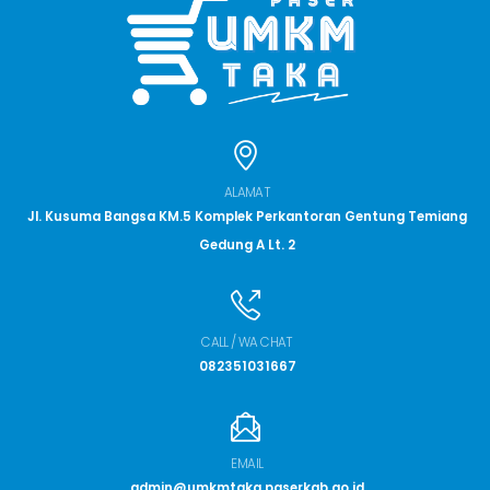
ALAMAT
Jl. Kusuma Bangsa KM.5 Komplek Perkantoran Gentung Temiang
Gedung A Lt. 2
CALL / WA CHAT
082351031667
EMAIL
admin@umkmtaka.paserkab.go.id