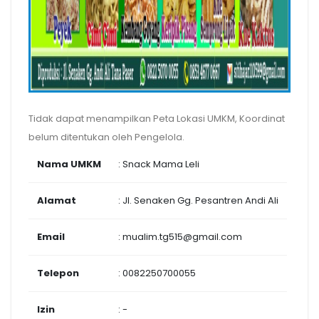
Tidak dapat menampilkan Peta Lokasi UMKM, Koordinat
belum ditentukan oleh Pengelola.
Nama UMKM
: Snack Mama Leli
Alamat
: Jl. Senaken Gg. Pesantren Andi Ali
Email
: mualim.tg515@gmail.com
Telepon
: 0082250700055
Izin
: -