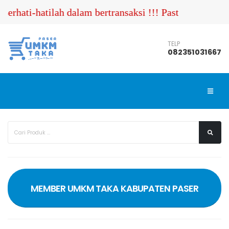
rhati-hatilah dalam bertransaksi !!! Pastikan Anda m
TELP
082351031667
MEMBER UMKM TAKA KABUPATEN PASER