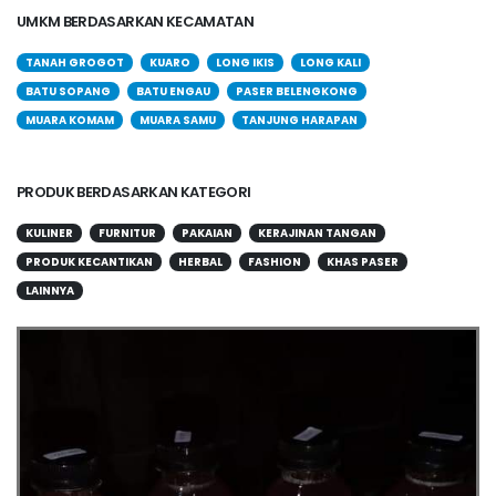
UMKM BERDASARKAN KECAMATAN
TANAH GROGOT
KUARO
LONG IKIS
LONG KALI
BATU SOPANG
BATU ENGAU
PASER BELENGKONG
MUARA KOMAM
MUARA SAMU
TANJUNG HARAPAN
PRODUK BERDASARKAN KATEGORI
KULINER
FURNITUR
PAKAIAN
KERAJINAN TANGAN
PRODUK KECANTIKAN
HERBAL
FASHION
KHAS PASER
LAINNYA