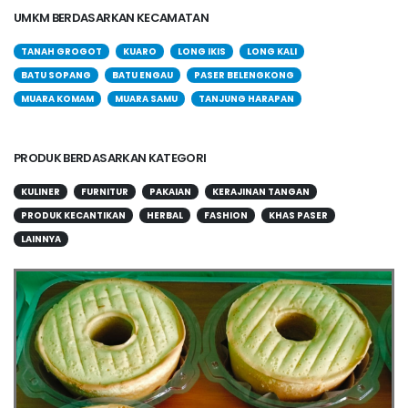
UMKM BERDASARKAN KECAMATAN
TANAH GROGOT
KUARO
LONG IKIS
LONG KALI
BATU SOPANG
BATU ENGAU
PASER BELENGKONG
MUARA KOMAM
MUARA SAMU
TANJUNG HARAPAN
PRODUK BERDASARKAN KATEGORI
KULINER
FURNITUR
PAKAIAN
KERAJINAN TANGAN
PRODUK KECANTIKAN
HERBAL
FASHION
KHAS PASER
LAINNYA