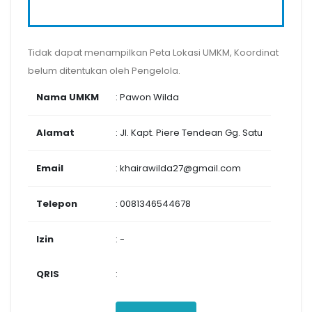
Tidak dapat menampilkan Peta Lokasi UMKM, Koordinat
belum ditentukan oleh Pengelola.
Nama UMKM
: Pawon Wilda
Alamat
: Jl. Kapt. Piere Tendean Gg. Satu
Email
: khairawilda27@gmail.com
Telepon
: 0081346544678
Izin
: -
QRIS
: