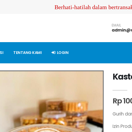
Berhati-hatilah dalam bertransaks
EMAIL
admin@u
SI
TENTANG KAMI
LOGIN
Kast
Rp 10
Gurih da
Izin Produ