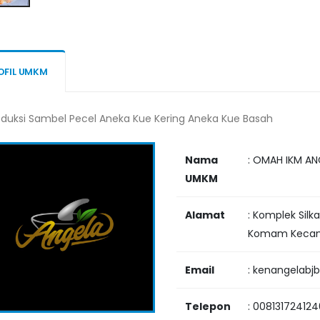
OFIL UMKM
oduksi Sambel Pecel Aneka Kue Kering Aneka Kue Basah
Nama
: OMAH IKM AN
UMKM
Alamat
: Komplek Silk
Komam Kecam
Email
: kenangelab
Telepon
: 00813172412