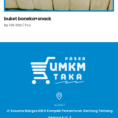
buket boneka+snack
Rp 105.000 / Pcs
ALAMAT
Jl. Kusuma Bangsa KM.5 Komplek Perkantoran Gentung Temiang
Gedung A Lt. 2