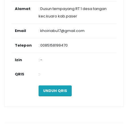
Alamat
: Dusun tempayang RT 1 desa tangan
kec.kuaro kab.paser
Email
: khoiriabu17@gmail.com
Telepon
: 0085158199470
Izin
: -
QRIS
:
UNDUH QRIS