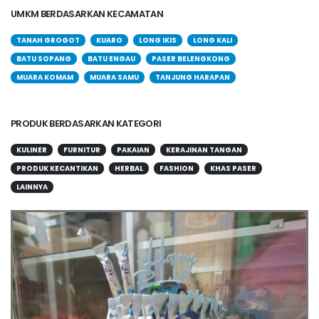
UMKM BERDASARKAN KECAMATAN
TANAH GROGOT
KUARO
LONG IKIS
LONG KALI
BATU SOPANG
BATU ENGAU
PASER BELENGKONG
MUARA KOMAM
MUARA SAMU
TANJUNG HARAPAN
PRODUK BERDASARKAN KATEGORI
KULINER
FURNITUR
PAKAIAN
KERAJINAN TANGAN
PRODUK KECANTIKAN
HERBAL
FASHION
KHAS PASER
LAINNYA