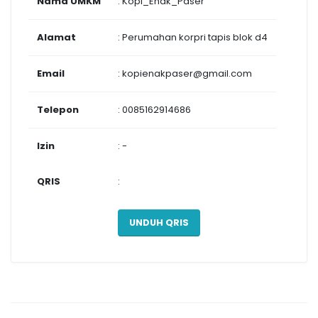
Nama UMKM
: Kopi_Enak_Paser
Alamat
: Perumahan korpri tapis blok d4
Email
: kopienakpaser@gmail.com
Telepon
: 0085162914686
Izin
: -
QRIS
:
UNDUH QRIS