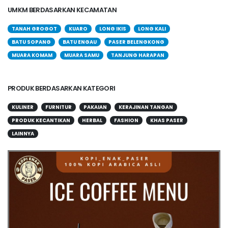
UMKM BERDASARKAN KECAMATAN
TANAH GROGOT
KUARO
LONG IKIS
LONG KALI
BATU SOPANG
BATU ENGAU
PASER BELENGKONG
MUARA KOMAM
MUARA SAMU
TANJUNG HARAPAN
PRODUK BERDASARKAN KATEGORI
KULINER
FURNITUR
PAKAIAN
KERAJINAN TANGAN
PRODUK KECANTIKAN
HERBAL
FASHION
KHAS PASER
LAINNYA