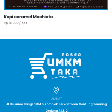
Kopi caramel Machiato
Rp 18.000 / pcs
ALAMAT
Jl. Kusuma Bangsa KM.5 Komplek Perkantoran Gentung Temiang
Gedung A Lt. 2