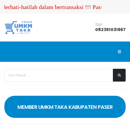
rhati-hatilah dalam bertransaksi !!! Pastikan Anda 
TELP
082351031667
MEMBER UMKM TAKA KABUPATEN PASER