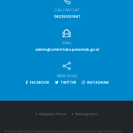
CALL / WA CHAT
082351031667
EMAIL
admin@umkmtaka.paserkab.go.id
MEDIA SOSIAL
FACEBOOK
TWITTER
INSTAGRAM
Kebijakan Privasi
Tentang Kami
© Copyright 2021. Dinas Komunikasi, Informatika, Statistik dan Persandian