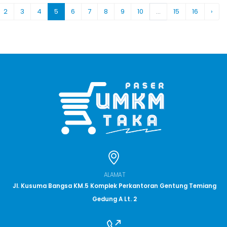
2
3
4
5
6
7
8
9
10
...
15
16
›
ALAMAT
Jl. Kusuma Bangsa KM.5 Komplek Perkantoran Gentung Temiang
Gedung A Lt. 2