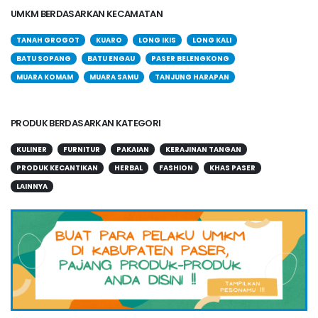
UMKM BERDASARKAN KECAMATAN
TANAH GROGOT
KUARO
LONG IKIS
LONG KALI
BATU SOPANG
BATU ENGAU
PASER BELENGKONG
MUARA KOMAM
MUARA SAMU
TANJUNG HARAPAN
PRODUK BERDASARKAN KATEGORI
KULINER
FURNITUR
PAKAIAN
KERAJINAN TANGAN
PRODUK KECANTIKAN
HERBAL
FASHION
KHAS PASER
LAINNYA