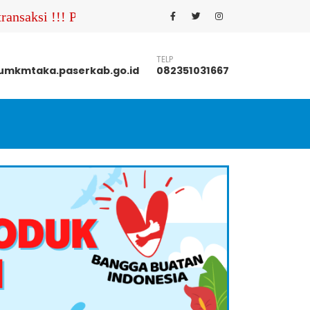
nsaksi !!! Pastikan Anda menghubungi nomor kontak UM
TELP
mkmtaka.paserkab.go.id
082351031667