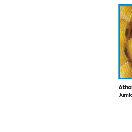
Atha
Jumla