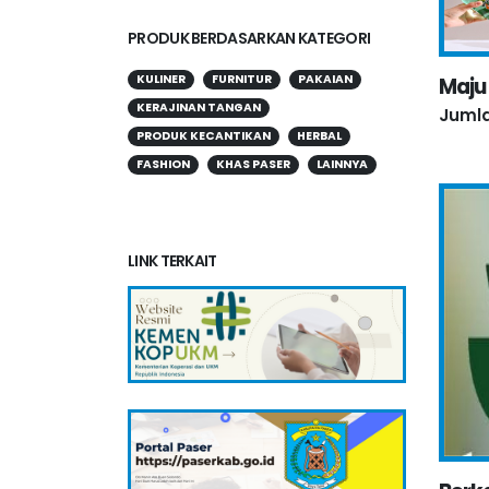
PRODUK BERDASARKAN KATEGORI
KULINER
FURNITUR
PAKAIAN
Maju
KERAJINAN TANGAN
Jumla
PRODUK KECANTIKAN
HERBAL
FASHION
KHAS PASER
LAINNYA
LINK TERKAIT