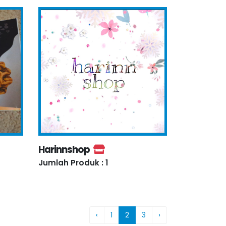
Harinnshop
Jumlah Produk : 1
‹
1
2
3
›