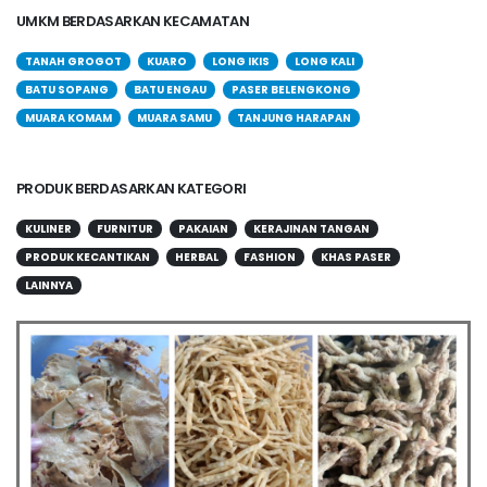
UMKM BERDASARKAN KECAMATAN
TANAH GROGOT
KUARO
LONG IKIS
LONG KALI
BATU SOPANG
BATU ENGAU
PASER BELENGKONG
MUARA KOMAM
MUARA SAMU
TANJUNG HARAPAN
PRODUK BERDASARKAN KATEGORI
KULINER
FURNITUR
PAKAIAN
KERAJINAN TANGAN
PRODUK KECANTIKAN
HERBAL
FASHION
KHAS PASER
LAINNYA