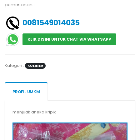
pemesanan :
0081549014035
KLIK DISINI UNTUK CHAT VIA WHATSAPP
Kategori :
KULINER
PROFIL UMKM
menjuak aneka kripik