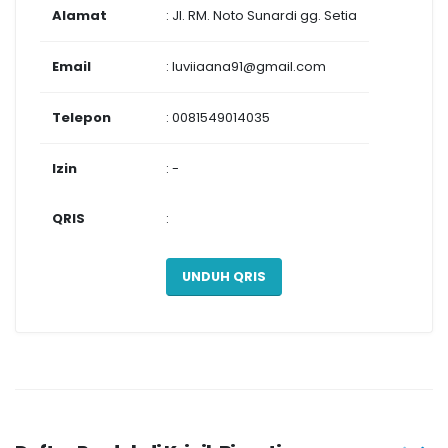
Alamat
: Jl. RM. Noto Sunardi gg. Setia
Email
: luviiaana91@gmail.com
Telepon
: 0081549014035
Izin
: -
QRIS
:
UNDUH QRIS