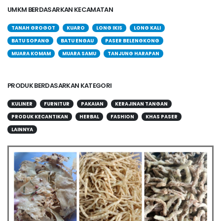
UMKM BERDASARKAN KECAMATAN
TANAH GROGOT
KUARO
LONG IKIS
LONG KALI
BATU SOPANG
BATU ENGAU
PASER BELENGKONG
MUARA KOMAM
MUARA SAMU
TANJUNG HARAPAN
PRODUK BERDASARKAN KATEGORI
KULINER
FURNITUR
PAKAIAN
KERAJINAN TANGAN
PRODUK KECANTIKAN
HERBAL
FASHION
KHAS PASER
LAINNYA