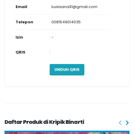
Email
: luviiaana91@gmail.com
Telepon
: 0081549014035
Izin
: -
QRIS
:
UNDUH QRIS
Daftar Produk di Kripik Binarti