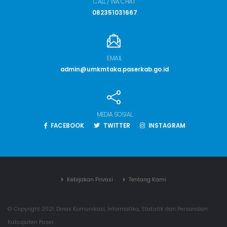
CALL / WA CHAT
082351031667
EMAIL
admin@umkmtaka.paserkab.go.id
MEDIA SOSIAL
FACEBOOK
TWITTER
INSTAGRAM
Kebijakan Privasi
Tentang Kami
© Copyright 2021. Dinas Komunikasi, Informatika, Statistik dan Persandian
Kabupaten Paser.