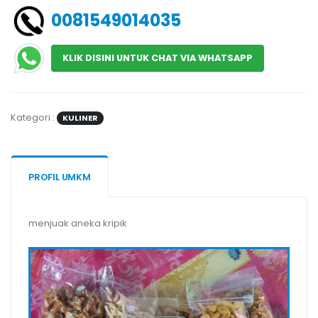
0081549014035
KLIK DISINI UNTUK CHAT VIA WHATSAPP
Kategori :
KULINER
PROFIL UMKM
menjuak aneka kripik