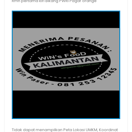
Rmh pertama kiri Blkang PWRI Pagar orange
Tidak dapat menampilkan Peta Lokasi UMKM, Koordinat