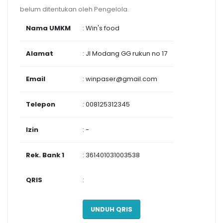
belum ditentukan oleh Pengelola.
Nama UMKM
: Win's food
Alamat
: Jl Modang GG rukun no 17
Email
: winpaser@gmail.com
Telepon
: 008125312345
Izin
: -
Rek. Bank 1
: 361401031003538
QRIS
:
UNDUH QRIS