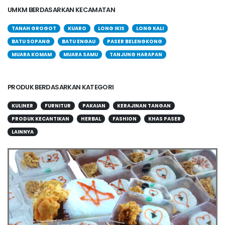
UMKM BERDASARKAN KECAMATAN
TANAH GROGOT
KUARO
LONG IKIS
LONG KALI
BATU SOPANG
BATU ENGAU
PASER BELENGKONG
MUARA KOMAM
MUARA SAMU
TANJUNG HARAPAN
PRODUK BERDASARKAN KATEGORI
KULINER
FURNITUR
PAKAIAN
KERAJINAN TANGAN
PRODUK KECANTIKAN
HERBAL
FASHION
KHAS PASER
LAINNYA