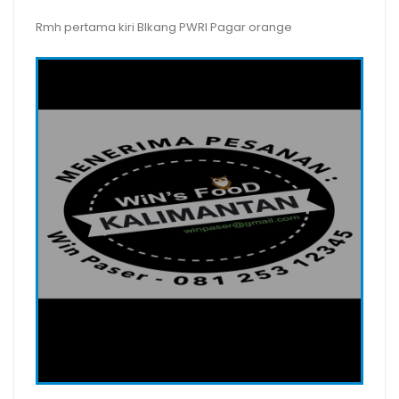
Rmh pertama kiri Blkang PWRI Pagar orange