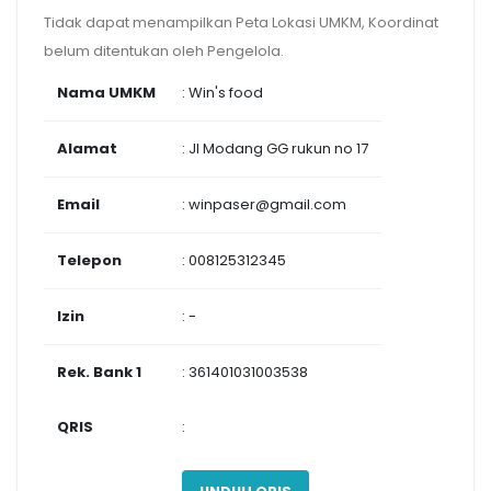
Tidak dapat menampilkan Peta Lokasi UMKM, Koordinat
belum ditentukan oleh Pengelola.
Nama UMKM
: Win's food
Alamat
: Jl Modang GG rukun no 17
Email
: winpaser@gmail.com
Telepon
: 008125312345
Izin
: -
Rek. Bank 1
: 361401031003538
QRIS
: