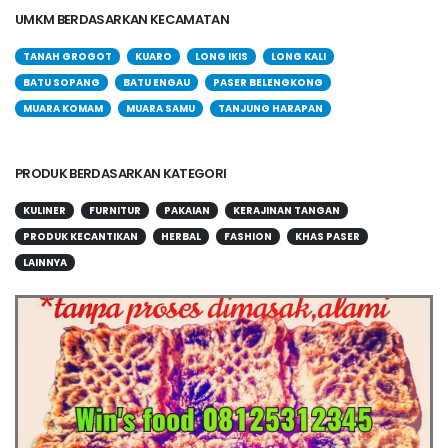
UMKM BERDASARKAN KECAMATAN
TANAH GROGOT
KUARO
LONG IKIS
LONG KALI
BATU SOPANG
BATU ENGAU
PASER BELENGKONG
MUARA KOMAM
MUARA SAMU
TANJUNG HARAPAN
PRODUK BERDASARKAN KATEGORI
KULINER
FURNITUR
PAKAIAN
KERAJINAN TANGAN
PRODUK KECANTIKAN
HERBAL
FASHION
KHAS PASER
LAINNYA