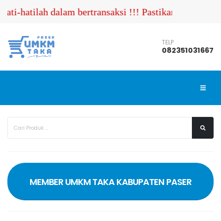
ti-hatilah dalam bertransaksi !!! Pastikan Anda men
TELP
082351031667
MEMBER UMKM TAKA KABUPATEN PASER