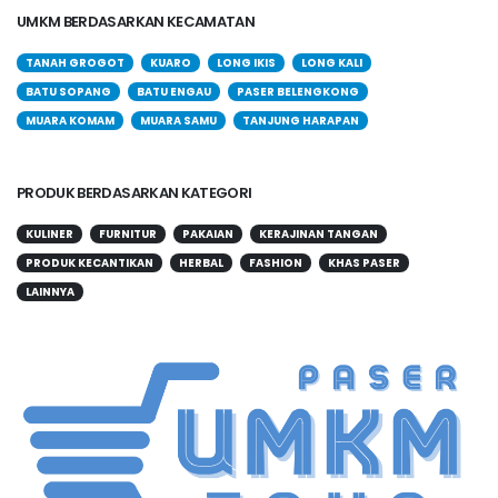
UMKM BERDASARKAN KECAMATAN
TANAH GROGOT
KUARO
LONG IKIS
LONG KALI
BATU SOPANG
BATU ENGAU
PASER BELENGKONG
MUARA KOMAM
MUARA SAMU
TANJUNG HARAPAN
PRODUK BERDASARKAN KATEGORI
KULINER
FURNITUR
PAKAIAN
KERAJINAN TANGAN
PRODUK KECANTIKAN
HERBAL
FASHION
KHAS PASER
LAINNYA