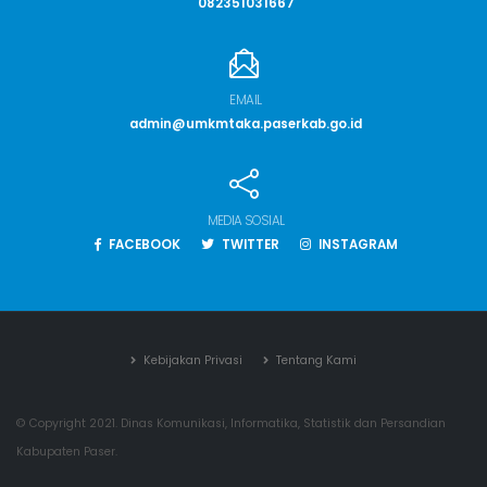
082351031667
EMAIL
admin@umkmtaka.paserkab.go.id
MEDIA SOSIAL
FACEBOOK
TWITTER
INSTAGRAM
Kebijakan Privasi
Tentang Kami
© Copyright 2021. Dinas Komunikasi, Informatika, Statistik dan Persandian
Kabupaten Paser.