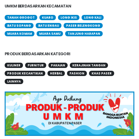
UMKM BERDASARKAN KECAMATAN
TANAH GROGOT
KUARO
LONG IKIS
LONG KALI
BATU SOPANG
BATU ENGAU
PASER BELENGKONG
MUARA KOMAM
MUARA SAMU
TANJUNG HARAPAN
PRODUK BERDASARKAN KATEGORI
KULINER
FURNITUR
PAKAIAN
KERAJINAN TANGAN
PRODUK KECANTIKAN
HERBAL
FASHION
KHAS PASER
LAINNYA