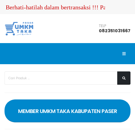
rhati-hatilah dalam bertransaksi !!! Pastikan Anda m
TELP
082351031667
MEMBER UMKM TAKA KABUPATEN PASER