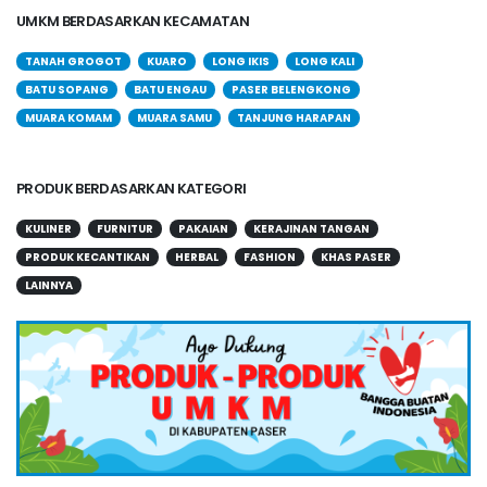
UMKM BERDASARKAN KECAMATAN
TANAH GROGOT
KUARO
LONG IKIS
LONG KALI
BATU SOPANG
BATU ENGAU
PASER BELENGKONG
MUARA KOMAM
MUARA SAMU
TANJUNG HARAPAN
PRODUK BERDASARKAN KATEGORI
KULINER
FURNITUR
PAKAIAN
KERAJINAN TANGAN
PRODUK KECANTIKAN
HERBAL
FASHION
KHAS PASER
LAINNYA