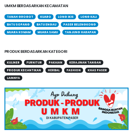
UMKM BERDASARKAN KECAMATAN
TANAH GROGOT
KUARO
LONG IKIS
LONG KALI
BATU SOPANG
BATU ENGAU
PASER BELENGKONG
MUARA KOMAM
MUARA SAMU
TANJUNG HARAPAN
PRODUK BERDASARKAN KATEGORI
KULINER
FURNITUR
PAKAIAN
KERAJINAN TANGAN
PRODUK KECANTIKAN
HERBAL
FASHION
KHAS PASER
LAINNYA