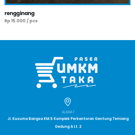
rengginang
Rp 15.000 / pcs
ALAMAT
Jl. Kusuma Bangsa KM.5 Komplek Perkantoran Gentung Temiang
Gedung A Lt. 2