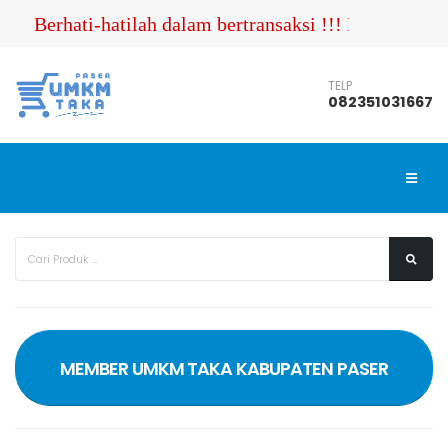
Berhati-hatilah dalam bertransaksi !!! Pastikan A
TELP
082351031667
MEMBER UMKM TAKA KABUPATEN PASER