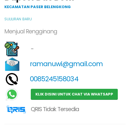
KECAMATAN PASER BELENGKONG
SULILIRAN BARU
Menjual Rengginang
-
ramanuwi@gmail.com
0085245158034
KLIK DISINI UNTUK CHAT VIA WHATSAPP
QRIS Tidak Tersedia