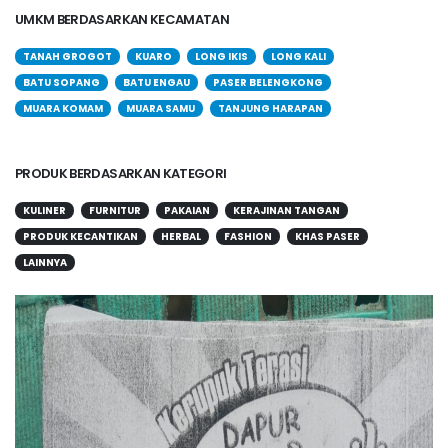
UMKM BERDASARKAN KECAMATAN
TANAH GROGOT
KUARO
LONG IKIS
LONG KALI
BATU SOPANG
BATU ENGAU
PASER BELENGKONG
MUARA KOMAM
MUARA SAMU
TANJUNG HARAPAN
PRODUK BERDASARKAN KATEGORI
KULINER
FURNITUR
PAKAIAN
KERAJINAN TANGAN
PRODUK KECANTIKAN
HERBAL
FASHION
KHAS PASER
LAINNYA