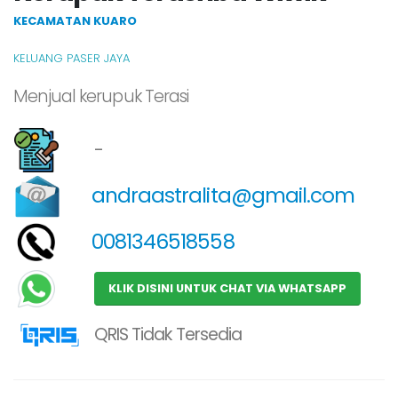
KECAMATAN KUARO
KELUANG PASER JAYA
Menjual kerupuk Terasi
-
andraastralita@gmail.com
0081346518558
KLIK DISINI UNTUK CHAT VIA WHATSAPP
QRIS Tidak Tersedia