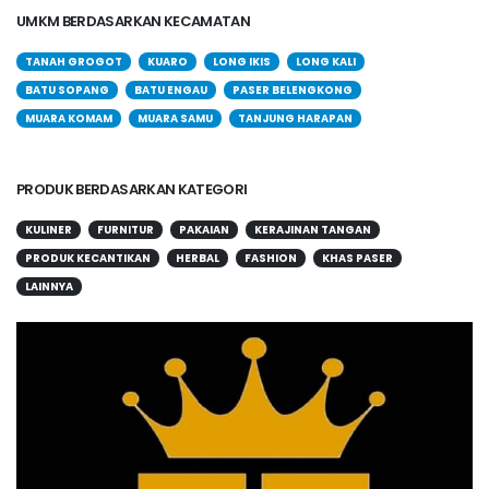
UMKM BERDASARKAN KECAMATAN
TANAH GROGOT
KUARO
LONG IKIS
LONG KALI
BATU SOPANG
BATU ENGAU
PASER BELENGKONG
MUARA KOMAM
MUARA SAMU
TANJUNG HARAPAN
PRODUK BERDASARKAN KATEGORI
KULINER
FURNITUR
PAKAIAN
KERAJINAN TANGAN
PRODUK KECANTIKAN
HERBAL
FASHION
KHAS PASER
LAINNYA