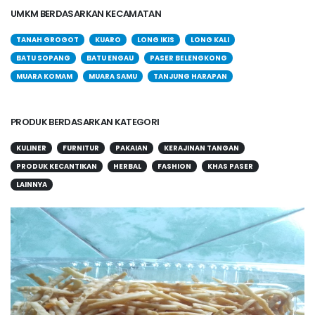
UMKM BERDASARKAN KECAMATAN
TANAH GROGOT
KUARO
LONG IKIS
LONG KALI
BATU SOPANG
BATU ENGAU
PASER BELENGKONG
MUARA KOMAM
MUARA SAMU
TANJUNG HARAPAN
PRODUK BERDASARKAN KATEGORI
KULINER
FURNITUR
PAKAIAN
KERAJINAN TANGAN
PRODUK KECANTIKAN
HERBAL
FASHION
KHAS PASER
LAINNYA