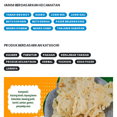
UMKM BERDASARKAN KECAMATAN
TANAH GROGOT
KUARO
LONG IKIS
LONG KALI
BATU SOPANG
BATU ENGAU
PASER BELENGKONG
MUARA KOMAM
MUARA SAMU
TANJUNG HARAPAN
PRODUK BERDASARKAN KATEGORI
KULINER
FURNITUR
PAKAIAN
KERAJINAN TANGAN
PRODUK KECANTIKAN
HERBAL
FASHION
KHAS PASER
LAINNYA