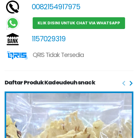
0082154917975
KLIK DISINI UNTUK CHAT VIA WHATSAPP
1157029319
QRIS Tidak Tersedia
Daftar Produk Kadeudeuh snack