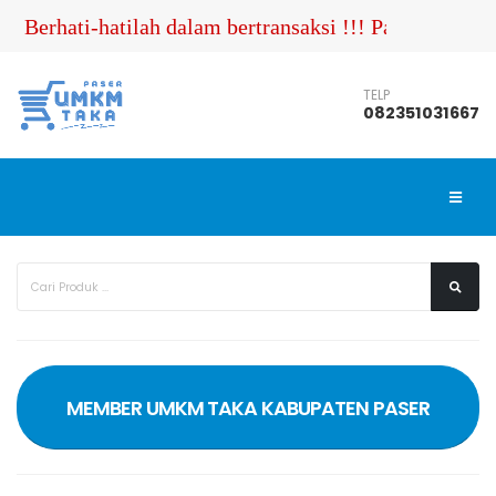
Berhati-hatilah dalam bertransaksi !!! Pastikan An
TELP
082351031667
MEMBER UMKM TAKA KABUPATEN PASER