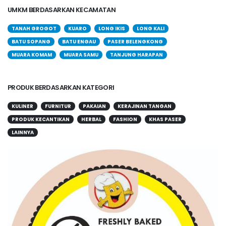
UMKM BERDASARKAN KECAMATAN
TANAH GROGOT
KUARO
LONG IKIS
LONG KALI
BATU SOPANG
BATU ENGAU
PASER BELENGKONG
MUARA KOMAM
MUARA SAMU
TANJUNG HARAPAN
PRODUK BERDASARKAN KATEGORI
KULINER
FURNITUR
PAKAIAN
KERAJINAN TANGAN
PRODUK KECANTIKAN
HERBAL
FASHION
KHAS PASER
LAINNYA