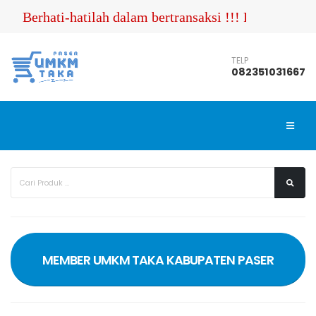
Berhati-hatilah dalam bertransaksi !!! Pastikan A
TELP
082351031667
MEMBER UMKM TAKA KABUPATEN PASER