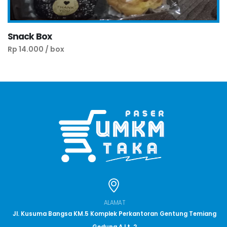
Snack Box
Rp 14.000 / box
ALAMAT
Jl. Kusuma Bangsa KM.5 Komplek Perkantoran Gentung Temiang
Gedung A Lt. 2