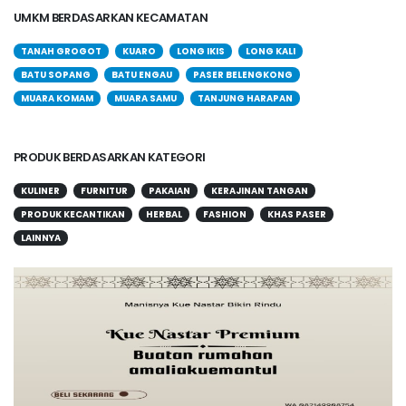
UMKM BERDASARKAN KECAMATAN
TANAH GROGOT
KUARO
LONG IKIS
LONG KALI
BATU SOPANG
BATU ENGAU
PASER BELENGKONG
MUARA KOMAM
MUARA SAMU
TANJUNG HARAPAN
PRODUK BERDASARKAN KATEGORI
KULINER
FURNITUR
PAKAIAN
KERAJINAN TANGAN
PRODUK KECANTIKAN
HERBAL
FASHION
KHAS PASER
LAINNYA