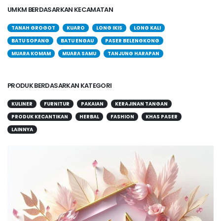
UMKM BERDASARKAN KECAMATAN
TANAH GROGOT
KUARO
LONG IKIS
LONG KALI
BATU SOPANG
BATU ENGAU
PASER BELENGKONG
MUARA KOMAM
MUARA SAMU
TANJUNG HARAPAN
PRODUK BERDASARKAN KATEGORI
KULINER
FURNITUR
PAKAIAN
KERAJINAN TANGAN
PRODUK KECANTIKAN
HERBAL
FASHION
KHAS PASER
LAINNYA