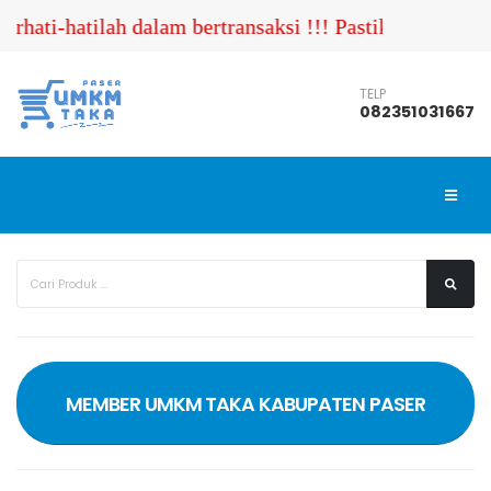
rhati-hatilah dalam bertransaksi !!! Pastikan Anda 
TELP
082351031667
MEMBER UMKM TAKA KABUPATEN PASER