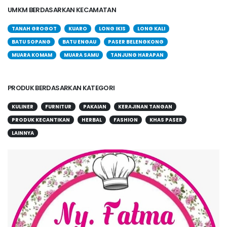
UMKM BERDASARKAN KECAMATAN
TANAH GROGOT
KUARO
LONG IKIS
LONG KALI
BATU SOPANG
BATU ENGAU
PASER BELENGKONG
MUARA KOMAM
MUARA SAMU
TANJUNG HARAPAN
PRODUK BERDASARKAN KATEGORI
KULINER
FURNITUR
PAKAIAN
KERAJINAN TANGAN
PRODUK KECANTIKAN
HERBAL
FASHION
KHAS PASER
LAINNYA