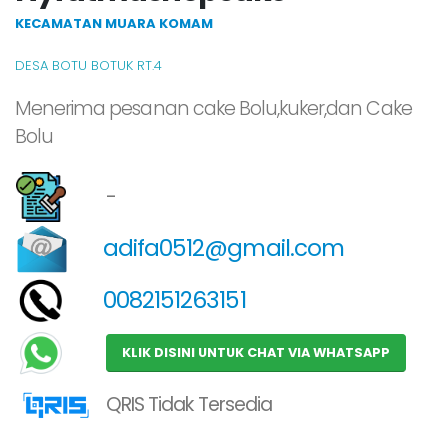
KECAMATAN MUARA KOMAM
DESA BOTU BOTUK RT.4
Menerima pesanan cake Bolu,kuker,dan Cake
Bolu
-
adifa0512@gmail.com
0082151263151
KLIK DISINI UNTUK CHAT VIA WHATSAPP
QRIS Tidak Tersedia