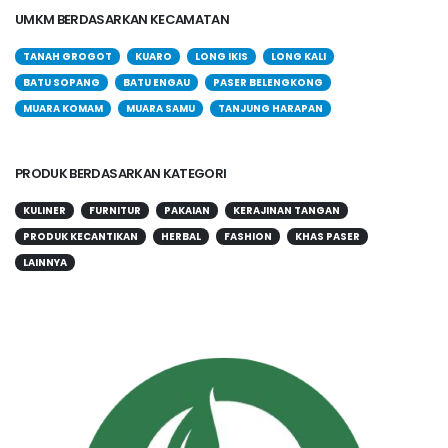
UMKM BERDASARKAN KECAMATAN
TANAH GROGOT
KUARO
LONG IKIS
LONG KALI
BATU SOPANG
BATU ENGAU
PASER BELENGKONG
MUARA KOMAM
MUARA SAMU
TANJUNG HARAPAN
PRODUK BERDASARKAN KATEGORI
KULINER
FURNITUR
PAKAIAN
KERAJINAN TANGAN
PRODUK KECANTIKAN
HERBAL
FASHION
KHAS PASER
LAINNYA