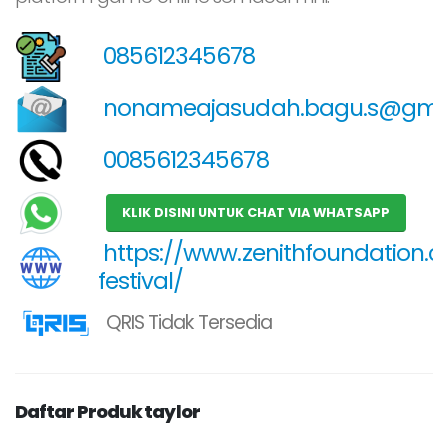
085612345678
nonameajasudah.bagu.s@gma
0085612345678
KLIK DISINI UNTUK CHAT VIA WHATSAPP
https://www.zenithfoundation.c
festival/
QRIS Tidak Tersedia
Daftar Produk taylor