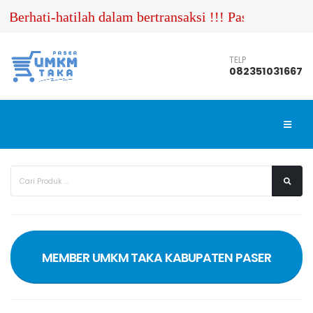
Berhati-hatilah dalam bertransaksi !!! Pastikan And
TELP
082351031667
MEMBER UMKM TAKA KABUPATEN PASER