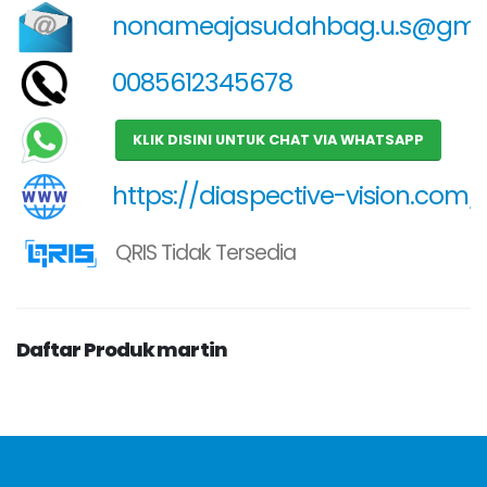
nonameajasudahbag.u.s@gma
0085612345678
KLIK DISINI UNTUK CHAT VIA WHATSAPP
https://diaspective-vision.com/
QRIS Tidak Tersedia
Daftar Produk martin