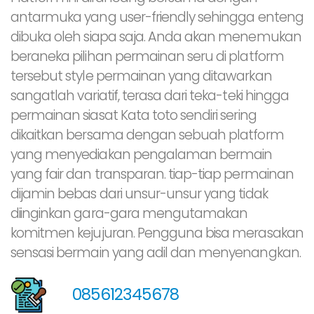
antarmuka yang user-friendly sehingga enteng
dibuka oleh siapa saja. Anda akan menemukan
beraneka pilihan permainan seru di platform
tersebut style permainan yang ditawarkan
sangatlah variatif, terasa dari teka-teki hingga
permainan siasat Kata toto sendiri sering
dikaitkan bersama dengan sebuah platform
yang menyediakan pengalaman bermain
yang fair dan transparan. tiap-tiap permainan
dijamin bebas dari unsur-unsur yang tidak
diinginkan gara-gara mengutamakan
komitmen kejujuran. Pengguna bisa merasakan
sensasi bermain yang adil dan menyenangkan.
085612345678