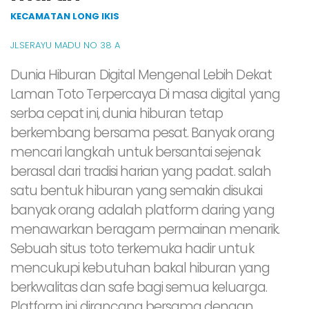
KECAMATAN LONG IKIS
JL.SERAYU MADU NO 38 A
Dunia Hiburan Digital Mengenal Lebih Dekat
Laman Toto Terpercaya Di masa digital yang
serba cepat ini, dunia hiburan tetap
berkembang bersama pesat. Banyak orang
mencari langkah untuk bersantai sejenak
berasal dari tradisi harian yang padat. salah
satu bentuk hiburan yang semakin disukai
banyak orang adalah platform daring yang
menawarkan beragam permainan menarik.
Sebuah situs toto terkemuka hadir untuk
mencukupi kebutuhan bakal hiburan yang
berkwalitas dan safe bagi semua keluarga.
Platform ini dirancang bersama dengan