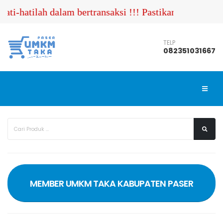
ti-hatilah dalam bertransaksi !!! Pastikan Anda men
TELP
082351031667
MEMBER UMKM TAKA KABUPATEN PASER