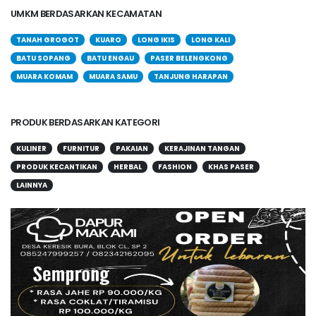
UMKM BERDASARKAN KECAMATAN
TANAH GROGOT
KUARO
LONG IKIS
LONG KALI
BATU SOPANG
BATU ENGAU
PASER BELENGKONG
MUARA KOMAM
MUARA SAMU
TANJUNG HARAPAN
PRODUK BERDASARKAN KATEGORI
KULINER
FURNITUR
PAKAIAN
KERAJINAN TANGAN
PRODUK KECANTIKAN
HERBAL
FASHION
KHAS PASER
LAINNYA