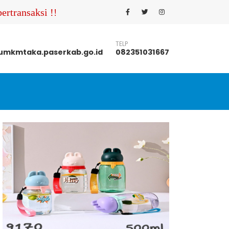
ertransaksi !!! Pastikan Anda menghubungi nomor kont
TELP
mkmtaka.paserkab.go.id
082351031667