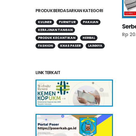
PRODUK BERDASARKAN KATEGORI
KULINER
FURNITUR
PAKAIAN
Serb
KERAJINAN TANGAN
Rp 20
PRODUK KECANTIKAN
HERBAL
FASHION
KHAS PASER
LAINNYA
LINK TERKAIT