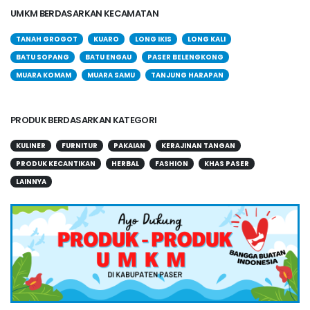
UMKM BERDASARKAN KECAMATAN
TANAH GROGOT
KUARO
LONG IKIS
LONG KALI
BATU SOPANG
BATU ENGAU
PASER BELENGKONG
MUARA KOMAM
MUARA SAMU
TANJUNG HARAPAN
PRODUK BERDASARKAN KATEGORI
KULINER
FURNITUR
PAKAIAN
KERAJINAN TANGAN
PRODUK KECANTIKAN
HERBAL
FASHION
KHAS PASER
LAINNYA