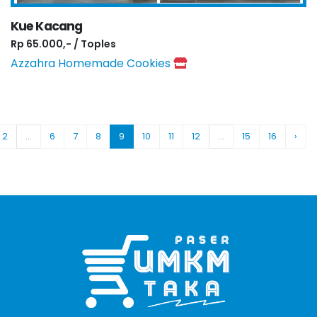
Kue Kacang
Rp 65.000,- / Toples
Azzahra Homemade Cookies
2
...
6
7
8
9
10
11
12
...
15
16
›