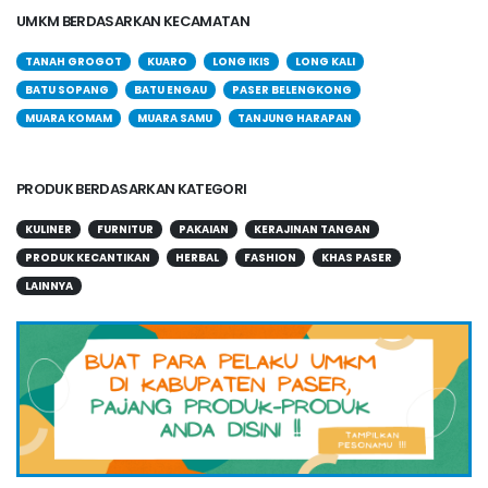
UMKM BERDASARKAN KECAMATAN
TANAH GROGOT
KUARO
LONG IKIS
LONG KALI
BATU SOPANG
BATU ENGAU
PASER BELENGKONG
MUARA KOMAM
MUARA SAMU
TANJUNG HARAPAN
PRODUK BERDASARKAN KATEGORI
KULINER
FURNITUR
PAKAIAN
KERAJINAN TANGAN
PRODUK KECANTIKAN
HERBAL
FASHION
KHAS PASER
LAINNYA