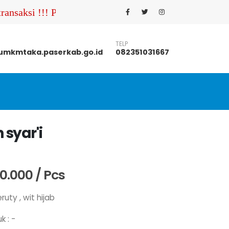
ansaksi !!! Pastikan Anda menghubungi nomor kontak U
TELP
mkmtaka.paserkab.go.id
082351031667
 syar'i
0.000 / Pcs
uty , wit hijab
k : -