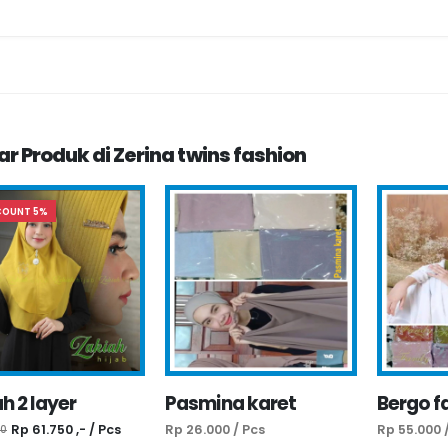
ar Produk di Zerina twins fashion
COUNT 5%
h 2 layer
Pasmina karet
Bergo f
Rp 61.750 ,- / Pcs
Rp 26.000 / Pcs
Rp 55.000 
00