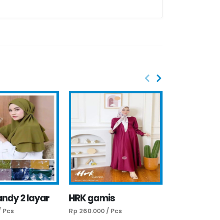
andy 2 layar
HRK gamis
Quen syar'
/ Pcs
Rp 260.000 / Pcs
Rp 350.000 / P