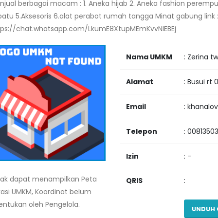
njual berbagai macam : 1. Aneka hijab 2. Aneka fashion perempua
patu 5.Aksesoris 6.alat perabot rumah tangga Minat gabung link 
tps://chat.whatsapp.com/LkumE8XtupMEmKvvNIEBEj
Nama UMKM
: Zerina t
Alamat
: Busui rt
Email
: khanal
Telepon
: 0081350
Izin
: -
dak dapat menampilkan Peta
QRIS
:
kasi UMKM, Koordinat belum
tentukan oleh Pengelola.
UNDUH 