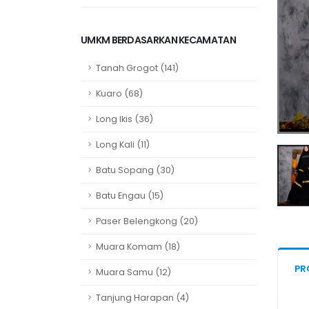
UMKM BERDASARKAN KECAMATAN
Tanah Grogot (141)
Kuaro (68)
Long Ikis (36)
Long Kali (11)
Batu Sopang (30)
Batu Engau (15)
Paser Belengkong (20)
Muara Komam (18)
PR
Muara Samu (12)
Tanjung Harapan (4)