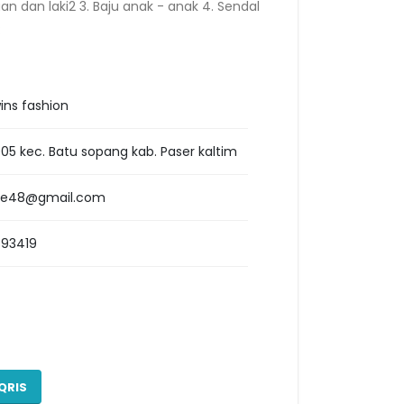
n dan laki2 3. Baju anak - anak 4. Sendal
:
wins fashion
 005 kec. Batu sopang kab. Paser kaltim
ove48@gmail.com
393419
QRIS