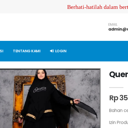
Berhati-hatilah dalam bertr
EMAIL
admin@u
SI
TENTANG KAMI
LOGIN
Quen
Rp 35
Bahan cer
Izin Produ