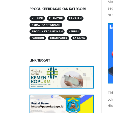
Me
se
PRODUK BERDASARKAN KATEGORI
ht
KULINER
FURNITUR
PAKAIAN
KERAJINAN TANGAN
PRODUK KECANTIKAN
HERBAL
FASHION
KHAS PASER
LAINNYA
LINK TERKAIT
Ti
Lo
di